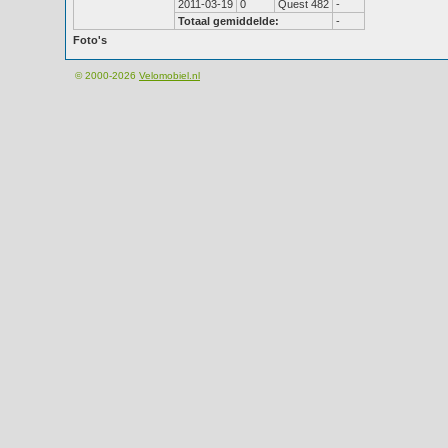
2011-03-19
0
Quest 482
-
Totaal gemiddelde:
-
Foto's
© 2000-2026
Velomobiel.nl