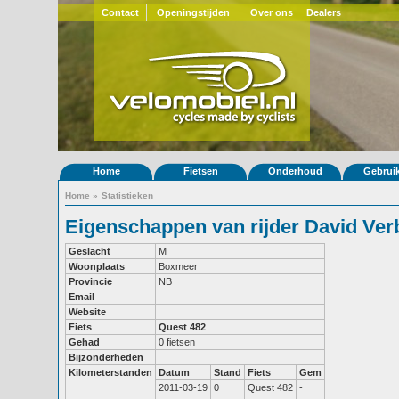
Contact
Openingstijden
Over ons
Dealers
Home
Fietsen
Onderhoud
Gebrui
Home
»
Statistieken
Eigenschappen van rijder David Ve
Geslacht
M
Woonplaats
Boxmeer
Provincie
NB
Email
Website
Fiets
Quest 482
Gehad
0 fietsen
Bijzonderheden
Kilometerstanden
Datum
Stand
Fiets
Gem
2011-03-19
0
Quest 482
-