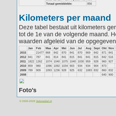
Totaal gemiddelde:
856
Kilometers per maand
Deze tabel bestaat uit kilometers g
tot de 1e van de volgende maand. He
waarden afgeleid van de opgegeven
Jan
Feb
Maa
Apr
Mei
Jun
Jul
Aug
Sept
Okt
Nov
2015
21477
868
842
870
841
870
869
842
871
841
2012
841
787
841
814
841
815
841
841
815
842
516
2011
1822
1262
1074
1040
1075
1040
1030
959
928
960
927
2010
859
980
1096
1092
1034
903
934
934
904
873
2009
789
909
1093
1236
928
925
632
1083
832
860
832
2008
640
900
Foto's
© 2000-2026
Velomobiel.nl