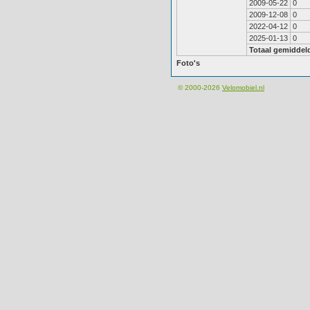
2009-05-22
0
2009-12-08
0
2022-04-12
0
2025-01-13
0
Totaal gemiddel
Foto's
© 2000-2026
Velomobiel.nl