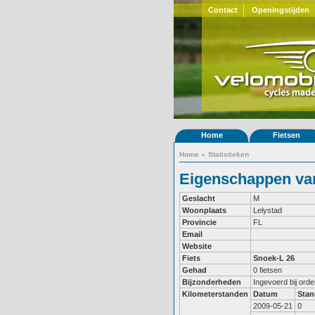
Contact
Openingstijden
Home
Fietsen
Home
»
Statistieken
Eigenschappen van
Geslacht
M
Woonplaats
Lelystad
Provincie
FL
Email
Website
Fiets
Snoek-L 26
Gehad
0 fietsen
Bijzonderheden
Ingevoerd bij ord
Kilometerstanden
Datum
Stan
2009-05-21
0