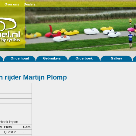
Over ons
Dealers
Onderhoud
Gebruikers
Orderboek
Gallery
 rijder Martijn Plomp
erboek import
d
Fiets
Gem
Quest 2
-