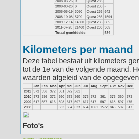
2008-03-26
0
Quest 236
-
2008-03-26
0
Quest 236
-
2008-08-19
3080
Quest 236
642
2008-10-08
5700
Quest 236
1594
2009-12-14
14300
Quest 236
605
2011-07-28
21400
Quest 236
365
Totaal gemiddelde:
534
Kilometers per maand
Deze tabel bestaat uit kilometers g
tot de 1e van de volgende maand. He
waarden afgeleid van de opgegeven
Jan
Feb
Maa
Apr
Mei
Jun
Jul
Aug
Sept
Okt
Nov
Dec
2011
372
336
372
361
372
361
2010
373
336
372
360
373
360
373
372
361
373
360
373
2009
617
557
616
598
617
597
617
617
597
618
597
475
2008
633
654
633
654
1061
1572
846
597
617
Foto's
© 2000-2026
Velomobiel.nl