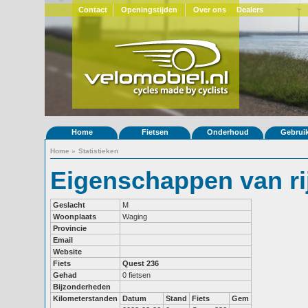
Contact
Openingstijden
Over ons
Dealers
Home
Fietsen
Onderhoud
Gebrui
Home
»
Statistieken
Eigenschappen van rij
Geslacht
M
Woonplaats
Waging
Provincie
Email
Website
Fiets
Quest 236
Gehad
0 fietsen
Bijzonderheden
Kilometerstanden
Datum
Stand
Fiets
Gem