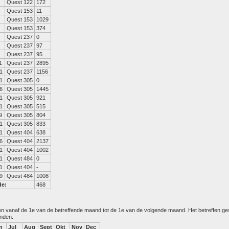
Quest 122
172
Quest 153
11
Quest 153
1029
Quest 153
374
Quest 237
0
Quest 237
97
Quest 237
95
1
Quest 237
2895
1
Quest 237
1156
1
Quest 305
0
6
Quest 305
1445
1
Quest 305
921
1
Quest 305
515
9
Quest 305
804
1
Quest 305
833
1
Quest 404
638
6
Quest 404
2137
1
Quest 404
1002
1
Quest 484
0
1
Quest 404
-
9
Quest 484
1008
de:
468
den vanaf de 1e van de betreffende maand tot de 1e van de volgende maand. Het betreffen g
anden.
n
Jul
Aug
Sept
Okt
Nov
Dec