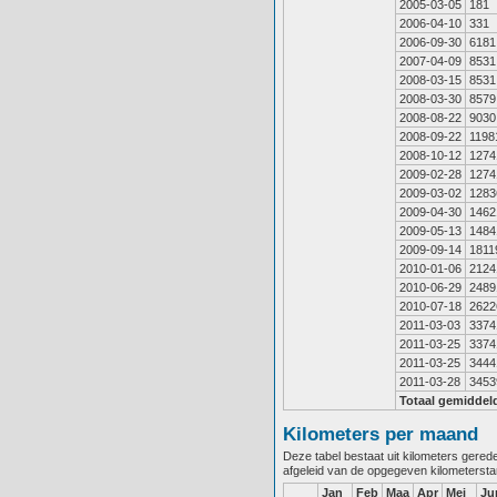
2005-03-05
181
2006-04-10
331
2006-09-30
6181
2007-04-09
8531
2008-03-15
8531
2008-03-30
8579
2008-08-22
9030
2008-09-22
1198
2008-10-12
1274
2009-02-28
1274
2009-03-02
1283
2009-04-30
1462
2009-05-13
1484
2009-09-14
1811
2010-01-06
2124
2010-06-29
2489
2010-07-18
2622
2011-03-03
3374
2011-03-25
3374
2011-03-25
3444
2011-03-28
3453
Totaal gemiddel
Kilometers per maand
Deze tabel bestaat uit kilometers gere
afgeleid van de opgegeven kilometerst
Jan
Feb
Maa
Apr
Mei
Ju