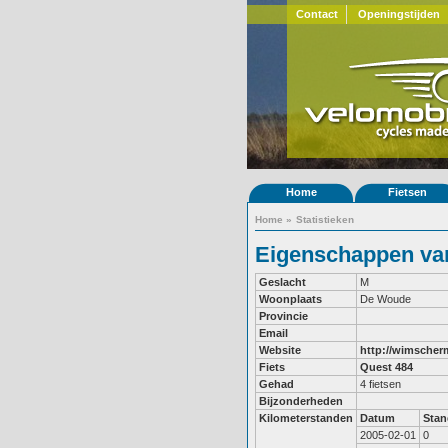
Contact
Openingstijden
Home
Fietsen
Home
»
Statistieken
Eigenschappen va
Geslacht
M
Woonplaats
De Woude
Provincie
Email
Website
http://wimscher
Fiets
Quest 484
Gehad
4 fietsen
Bijzonderheden
Kilometerstanden
Datum
Stan
2005-02-01
0