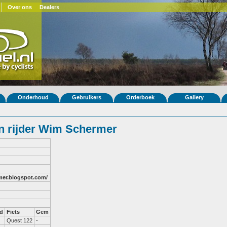
Over ons
Dealers
Onderhoud
Gebruikers
Orderboek
Gallery
n rijder Wim Schermer
mer.blogspot.com/
d
Fiets
Gem
Quest 122
-