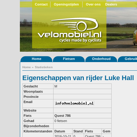
Contact
Openingstijden
Over ons
Dealers
Home
Fietsen
Onderhoud
Gebrui
Home
»
Statistieken
Eigenschappen van rijder Luke Hall
Geslacht
M
Woonplaats
Provincie
Email
Website
Fiets
Quest 786
Gehad
0 fietsen
Bijzonderheden
Kilometerstanden
Datum
Stand
Fiets
Gem
2016-10-11
0
Quest 786
-