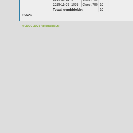
2025-11-03
1039
Quest 786
10
Totaal gemiddelde:
10
Foto's
© 2000-2026
Velomobiel.nl