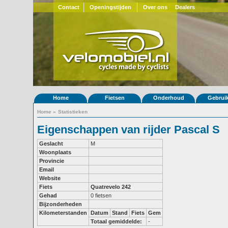
Contact
Openingstijden
Over ons
Dealers
Home
Fietsen
Onderhoud
Gebrui
Home
»
Statistieken
Eigenschappen van rijder Pascal S
Geslacht
M
Woonplaats
Provincie
Email
Website
Fiets
Quatrevelo 242
Gehad
0 fietsen
Bijzonderheden
Kilometerstanden
Datum
Stand
Fiets
Gem
Totaal gemiddelde:
-