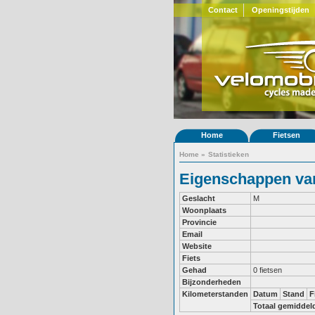
Contact
Openingstijden
Home
Fietsen
Home
»
Statistieken
Eigenschappen van
Geslacht
M
Woonplaats
Provincie
Email
Website
Fiets
Gehad
0 fietsen
Bijzonderheden
Kilometerstanden
Datum
Stand
F
Totaal gemiddel