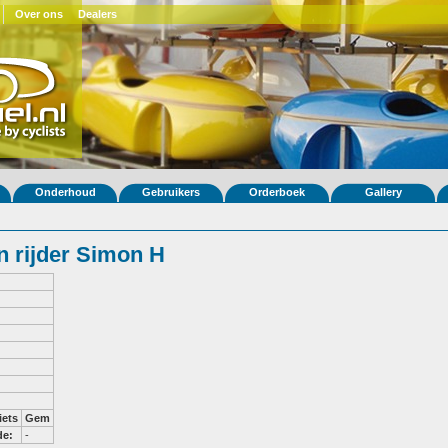
Over ons
Dealers
Onderhoud
Gebruikers
Orderboek
Gallery
 rijder Simon H
iets
Gem
de:
-