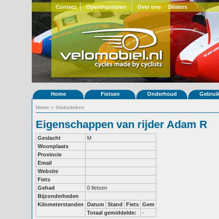
Contact
Openingstijden
Over ons
Dealers
Home
Fietsen
Onderhoud
Gebrui
Home
»
Statistieken
Eigenschappen van rijder Adam R
Geslacht
M
Woonplaats
Provincie
Email
Website
Fiets
Gehad
0 fietsen
Bijzonderheden
Kilometerstanden
Datum
Stand
Fiets
Gem
Totaal gemiddelde:
-