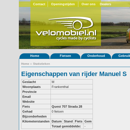
Contact
Openingstijden
Over ons
Dealers
Home
Fietsen
Onderhoud
Gebrui
Home
»
Statistieken
Eigenschappen van rijder Manuel S
Geslacht
M
Woonplaats
Frankenthal
Provincie
Email
Website
Fiets
Quest 707
Strada 28
Gehad
0 fietsen
Bijzonderheden
Kilometerstanden
Datum
Stand
Fiets
Gem
Totaal gemiddelde:
-