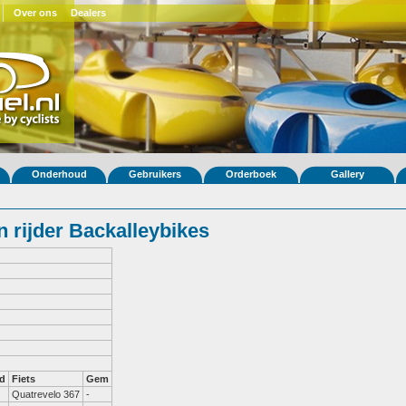
Over ons
Dealers
Onderhoud
Gebruikers
Orderboek
Gallery
 rijder Backalleybikes
d
Fiets
Gem
Quatrevelo 367
-