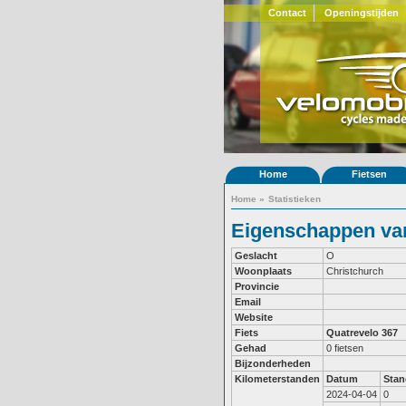
Contact
Openingstijden
Home
Fietsen
Home
»
Statistieken
Eigenschappen van
Geslacht
O
Woonplaats
Christchurch
Provincie
Email
Website
Fiets
Quatrevelo 367
Gehad
0 fietsen
Bijzonderheden
Kilometerstanden
Datum
Stan
2024-04-04
0