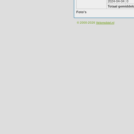
2024-04-04
0
Totaal gemiddel
Foto's
© 2000-2026
Velomobiel.nl