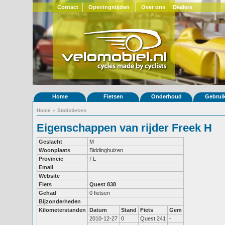
Contact
Openingstijden
Over ons
Dealers
Home
Fietsen
Onderhoud
Gebrui
Home
»
Statistieken
Eigenschappen van rijder Freek H
Geslacht
M
Woonplaats
Biddinghuizen
Provincie
FL
Email
Website
Fiets
Quest 838
Gehad
0 fietsen
Bijzonderheden
Kilometerstanden
Datum
Stand
Fiets
Gem
2010-12-27
0
Quest 241
-