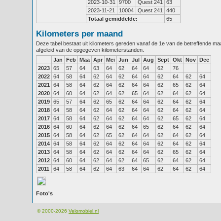
2023-10-31
9700
Quest 241
63
2023-11-21
10004
Quest 241
440
Totaal gemiddelde:
65
Kilometers per maand
Deze tabel bestaat uit kilometers gereden vanaf de 1e van de betreffende m
afgeleid van de opgegeven kilometerstanden.
Jan
Feb
Maa
Apr
Mei
Jun
Jul
Aug
Sept
Okt
Nov
Dec
2023
65
57
64
63
64
62
64
64
62
76
2022
64
58
64
62
64
62
64
64
62
64
62
64
2021
64
58
64
62
64
62
64
64
62
65
62
64
2020
64
60
64
62
64
62
65
64
62
64
62
64
2019
65
57
64
62
65
62
64
64
62
64
62
64
2018
64
58
64
62
64
62
64
64
62
64
62
64
2017
64
58
64
62
64
62
64
64
62
65
62
64
2016
64
60
64
62
64
62
64
65
62
64
62
64
2015
64
58
64
62
65
62
64
64
62
64
62
64
2014
64
58
64
62
64
62
64
64
62
64
62
64
2013
64
58
64
62
64
62
64
64
62
65
62
64
2012
64
60
64
62
64
62
64
65
62
64
62
64
2011
64
58
64
62
64
63
64
64
62
64
62
64
Foto's
© 2000-2026
Velomobiel.nl