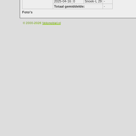
2025-04-16
0
Snoek-L 29
-
Totaal gemiddelde:
-
Foto's
© 2000-2026
Velomobiel.nl