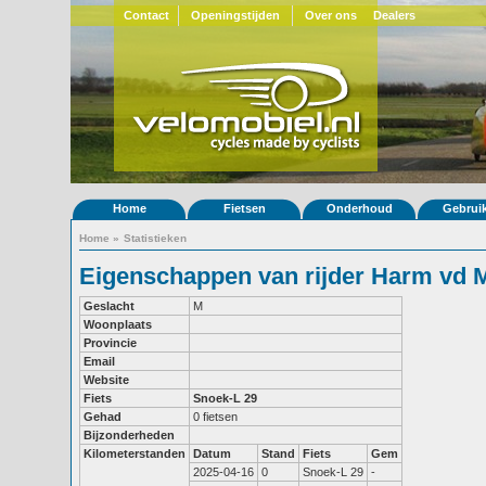
Contact
Openingstijden
Over ons
Dealers
Home
Fietsen
Onderhoud
Gebrui
Home
»
Statistieken
Eigenschappen van rijder Harm vd 
Geslacht
M
Woonplaats
Provincie
Email
Website
Fiets
Snoek-L 29
Gehad
0 fietsen
Bijzonderheden
Kilometerstanden
Datum
Stand
Fiets
Gem
2025-04-16
0
Snoek-L 29
-