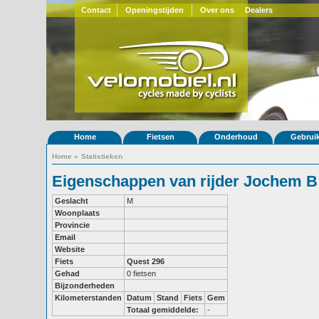
Contact
Openingstijden
Over ons
Dealers
Home
Fietsen
Onderhoud
Gebrui
Home
»
Statistieken
Eigenschappen van rijder Jochem B
Geslacht
M
Woonplaats
Provincie
Email
Website
Fiets
Quest 296
Gehad
0 fietsen
Bijzonderheden
Kilometerstanden
Datum
Stand
Fiets
Gem
Totaal gemiddelde:
-