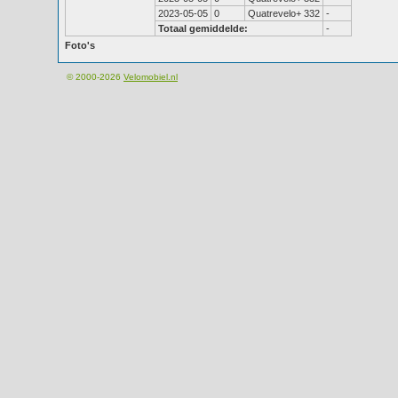
2023-05-05
0
Quatrevelo+ 332
-
Totaal gemiddelde:
-
Foto's
© 2000-2026
Velomobiel.nl