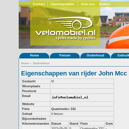
Contact
Openingstijden
Over ons
Dealers
Home
Fietsen
Onderhoud
Gebrui
Home
»
Statistieken
Eigenschappen van rijder John Mcc
Geslacht
M
Woonplaats
Provincie
Email
Website
Fiets
Quatrevelo+ 332
Gehad
0 fietsen
Bijzonderheden
Kilometerstanden
Datum
Stand
Fiets
Gem
2023-05-05
0
Quatrevelo+ 332
-