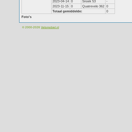
2023-04-14
0
Snoek 53
-
2023-11-15
0
Quatrevelo 362
0
Totaal gemiddelde:
0
Foto's
© 2000-2026
Velomobiel.nl