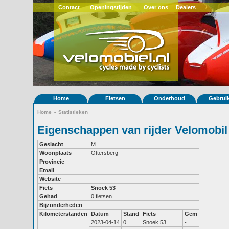
Contact
Openingstijden
Over ons
Dealers
Home
Fietsen
Onderhoud
Gebrui
Home
»
Statistieken
Eigenschappen van rijder Velomobil
Geslacht
M
Woonplaats
Ottersberg
Provincie
Email
Website
Fiets
Snoek 53
Gehad
0 fietsen
Bijzonderheden
Kilometerstanden
Datum
Stand
Fiets
Gem
2023-04-14
0
Snoek 53
-