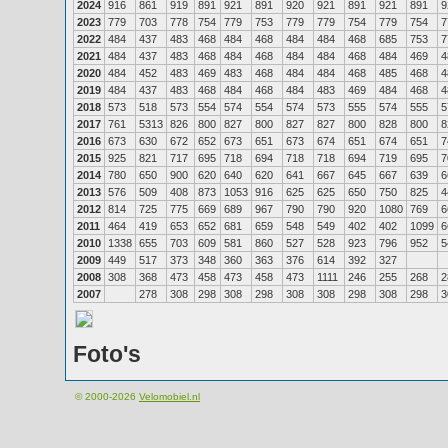
2024
916
861
919
891
921
891
920
921
891
921
891
9
2023
779
703
778
754
779
753
779
779
754
779
754
7
2022
484
437
483
468
484
468
484
484
468
685
753
7
2021
484
437
483
468
484
468
484
484
468
484
469
4
2020
484
452
483
469
483
468
484
484
468
485
468
4
2019
484
437
483
468
484
468
484
483
469
484
468
4
2018
573
518
573
554
574
554
574
573
555
574
555
5
2017
761
5313
826
800
827
800
827
827
800
828
800
8
2016
673
630
672
652
673
651
673
674
651
674
651
7
2015
925
821
717
695
718
694
718
718
694
719
695
7
2014
780
650
900
620
640
620
641
667
645
667
639
6
2013
576
509
408
873
1053
916
625
625
650
750
825
4
2012
814
725
775
669
689
967
790
790
920
1080
769
6
2011
464
419
653
652
681
659
548
549
402
402
1099
6
2010
1338
655
703
609
581
860
527
528
923
796
952
5
2009
449
517
373
348
360
363
376
614
392
327
2008
308
368
473
458
473
458
473
1111
246
255
268
2
2007
278
308
298
308
298
308
308
298
308
298
3
Foto's
© 2000-2026
Velomobiel.nl