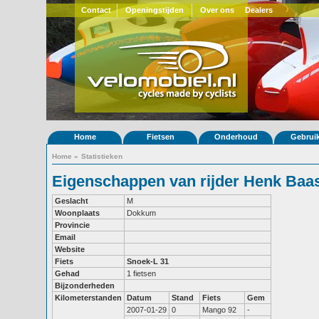
Contact
Openingstijden
Over ons
Dealers
Home
Fietsen
Onderhoud
Gebrui
Home
»
Statistieken
Eigenschappen van rijder Henk Baa
Geslacht
M
Woonplaats
Dokkum
Provincie
Email
Website
Fiets
Snoek-L 31
Gehad
1 fietsen
Bijzonderheden
Kilometerstanden
Datum
Stand
Fiets
Gem
2007-01-29
0
Mango 92
-