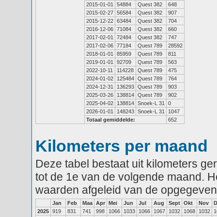
2015-01-01
54884
Quest 382
648
2015-02-27
56584
Quest 382
907
2015-12-22
63484
Quest 382
704
2016-12-06
71084
Quest 382
660
2017-02-01
72484
Quest 382
747
2017-02-06
77184
Quest 789
28592
2018-01-01
85959
Quest 789
811
2019-01-01
92709
Quest 789
563
2022-10-11
114228
Quest 789
475
2024-01-02
125484
Quest 789
764
2024-12-31
136293
Quest 789
903
2025-03-26
138814
Quest 789
902
2025-04-02
138814
Snoek-L 31
0
2026-01-01
148243
Snoek-L 31
1047
Totaal gemiddelde:
652
Kilometers per maand
Deze tabel bestaat uit kilometers g
tot de 1e van de volgende maand. He
waarden afgeleid van de opgegeven
Jan
Feb
Maa
Apr
Mei
Jun
Jul
Aug
Sept
Okt
Nov
D
2025
919
831
741
998
1066
1033
1066
1067
1032
1068
1032
1