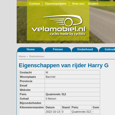
Contact
Openingstijden
Over ons
Dealers
Home
Fietsen
Onderhoud
Gebrui
Home
»
Statistieken
Eigenschappen van rijder Harry G
Geslacht
M
Woonplaats
Barchel
Provincie
Email
Website
Fiets
Quatrevelo 312
Gehad
0 fietsen
Bijzonderheden
Kilometerstanden
Datum
Stand
Fiets
Gem
2022-10-13
0
Quatrevelo 312
-