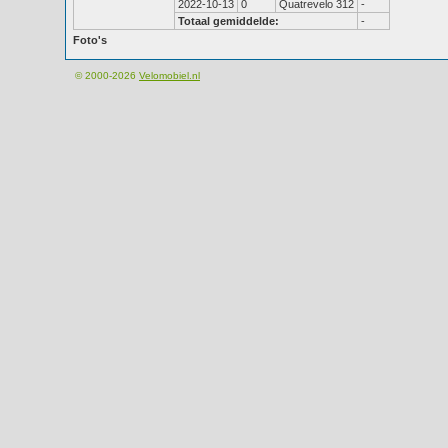
2022-10-13
0
Quatrevelo 312
-
Totaal gemiddelde:
-
Foto's
© 2000-2026
Velomobiel.nl