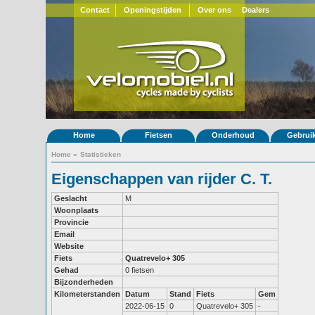
Contact
Openingstijden
Over ons
Dealers
Home
Fietsen
Onderhoud
Gebrui
Home
»
Statistieken
Eigenschappen van rijder C. T.
Geslacht
M
Woonplaats
Provincie
Email
Website
Fiets
Quatrevelo+ 305
Gehad
0 fietsen
Bijzonderheden
Kilometerstanden
Datum
Stand
Fiets
Gem
2022-06-15
0
Quatrevelo+ 305
-