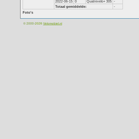
2022-06-15
0
Quatrevelo+ 305
-
Totaal gemiddelde:
-
Foto's
© 2000-2026
Velomobiel.nl