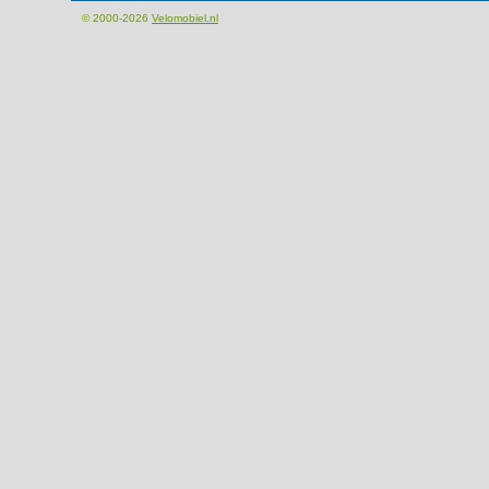
© 2000-2026
Velomobiel.nl