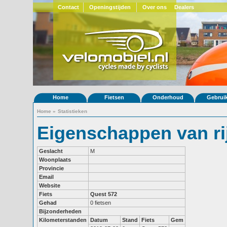
Contact
Openingstijden
Over ons
Dealers
Home
Fietsen
Onderhoud
Gebrui
Home
»
Statistieken
Eigenschappen van ri
Geslacht
M
Woonplaats
Provincie
Email
Website
Fiets
Quest 572
Gehad
0 fietsen
Bijzonderheden
Kilometerstanden
Datum
Stand
Fiets
Gem