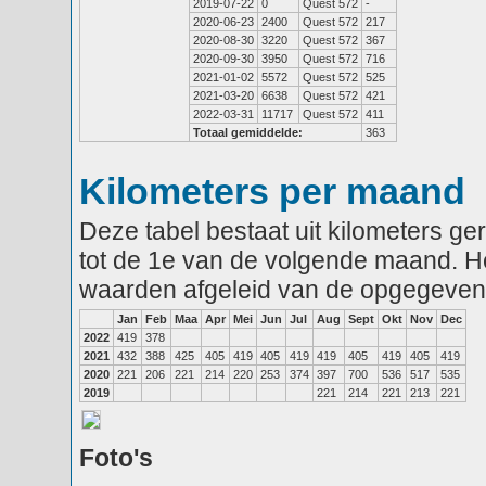
2019-07-22
0
Quest 572
-
2020-06-23
2400
Quest 572
217
2020-08-30
3220
Quest 572
367
2020-09-30
3950
Quest 572
716
2021-01-02
5572
Quest 572
525
2021-03-20
6638
Quest 572
421
2022-03-31
11717
Quest 572
411
Totaal gemiddelde:
363
Kilometers per maand
Deze tabel bestaat uit kilometers g
tot de 1e van de volgende maand. He
waarden afgeleid van de opgegeven
Jan
Feb
Maa
Apr
Mei
Jun
Jul
Aug
Sept
Okt
Nov
Dec
2022
419
378
2021
432
388
425
405
419
405
419
419
405
419
405
419
2020
221
206
221
214
220
253
374
397
700
536
517
535
2019
221
214
221
213
221
Foto's