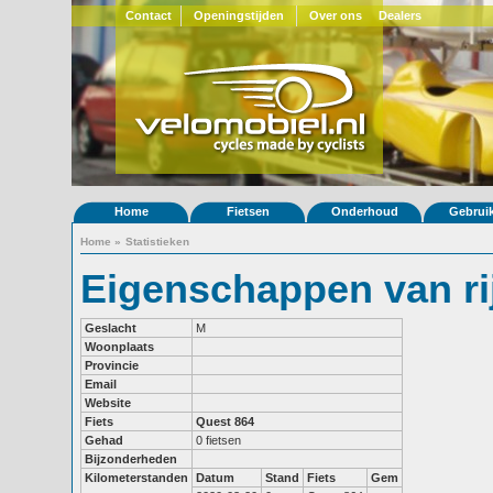
Contact
Openingstijden
Over ons
Dealers
Home
Fietsen
Onderhoud
Gebrui
Home
»
Statistieken
Eigenschappen van ri
Geslacht
M
Woonplaats
Provincie
Email
Website
Fiets
Quest 864
Gehad
0 fietsen
Bijzonderheden
Kilometerstanden
Datum
Stand
Fiets
Gem