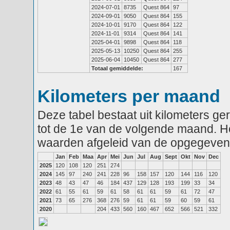
2024-07-01
8735
Quest 864
97
2024-09-01
9050
Quest 864
155
2024-10-01
9170
Quest 864
122
2024-11-01
9314
Quest 864
141
2025-04-01
9898
Quest 864
118
2025-05-13
10250
Quest 864
255
2025-06-04
10450
Quest 864
277
Totaal gemiddelde:
167
Kilometers per maand
Deze tabel bestaat uit kilometers g
tot de 1e van de volgende maand. He
waarden afgeleid van de opgegeven
Jan
Feb
Maa
Apr
Mei
Jun
Jul
Aug
Sept
Okt
Nov
Dec
2025
120
108
120
251
274
2024
145
97
240
241
228
96
158
157
120
144
116
120
2023
48
43
47
46
184
437
129
128
193
199
33
34
2022
61
55
61
59
61
58
61
61
59
61
72
47
2021
73
65
276
368
276
59
61
61
59
60
59
61
2020
204
433
560
160
467
652
566
521
332