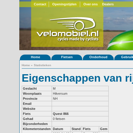
Contact
Openingstijden
Over ons
Dealers
Home
Fietsen
Onderhoud
Gebrui
Home
»
Statistieken
Eigenschappen van ri
Geslacht
M
Woonplaats
Hilversum
Provincie
NH
Email
Website
Fiets
Quest 866
Gehad
0 fietsen
Bijzonderheden
Kilometerstanden
Datum
Stand
Fiets
Gem