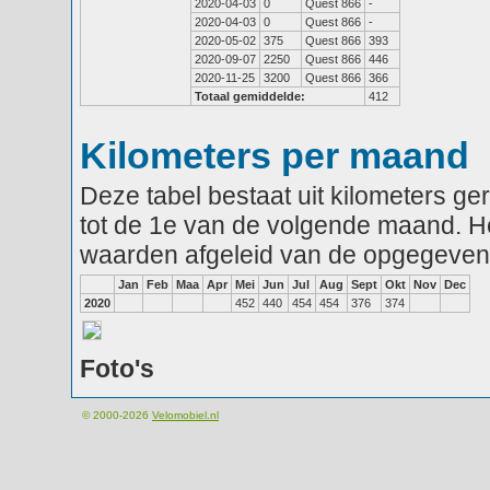
2020-04-03
0
Quest 866
-
2020-04-03
0
Quest 866
-
2020-05-02
375
Quest 866
393
2020-09-07
2250
Quest 866
446
2020-11-25
3200
Quest 866
366
Totaal gemiddelde:
412
Kilometers per maand
Deze tabel bestaat uit kilometers g
tot de 1e van de volgende maand. He
waarden afgeleid van de opgegeven
Jan
Feb
Maa
Apr
Mei
Jun
Jul
Aug
Sept
Okt
Nov
Dec
2020
452
440
454
454
376
374
Foto's
© 2000-2026
Velomobiel.nl