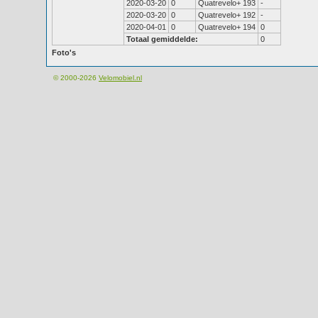
2020-03-20
0
Quatrevelo+ 193
-
2020-03-20
0
Quatrevelo+ 192
-
2020-04-01
0
Quatrevelo+ 194
0
Totaal gemiddelde:
0
Foto's
© 2000-2026
Velomobiel.nl