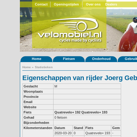
Contact
Openingstijden
Over ons
Dealers
Home
Fietsen
Onderhoud
Gebrui
Home
»
Statistieken
Eigenschappen van rijder Joerg Ge
Geslacht
M
Woonplaats
Provincie
Email
Website
Fiets
Quatrevelo+ 192
Quatrevelo+ 193
Gehad
0 fietsen
Bijzonderheden
Kilometerstanden
Datum
Stand
Fiets
Gem
2020-03-20
0
Quatrevelo+ 193
-