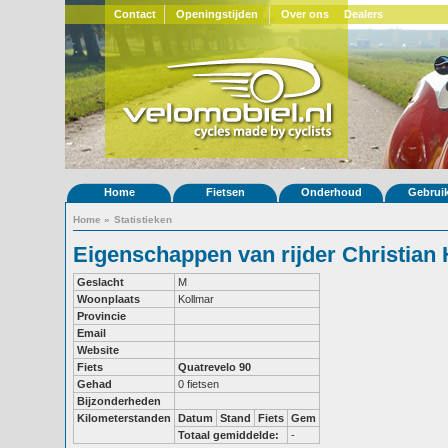
Contact
Openingstijden
Over ons
Dealers
Home
Fietsen
Onderhoud
Gebrui
Home
»
Statistieken
Eigenschappen van rijder Christian 
Geslacht
M
Woonplaats
Kollmar
Provincie
Email
Website
Fiets
Quatrevelo 90
Gehad
0 fietsen
Bijzonderheden
Kilometerstanden
Datum
Stand
Fiets
Gem
Totaal gemiddelde:
-