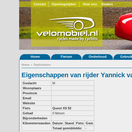
Contact
Openingstijden
Over ons
Dealers
Home
Fietsen
Onderhoud
Gebrui
Home
»
Statistieken
Eigenschappen van rijder Yannick 
Geslacht
M
Woonplaats
Provincie
Email
Website
Fiets
Quest XS 92
Gehad
0 fietsen
Bijzonderheden
Kilometerstanden
Datum
Stand
Fiets
Gem
Totaal gemiddelde:
-