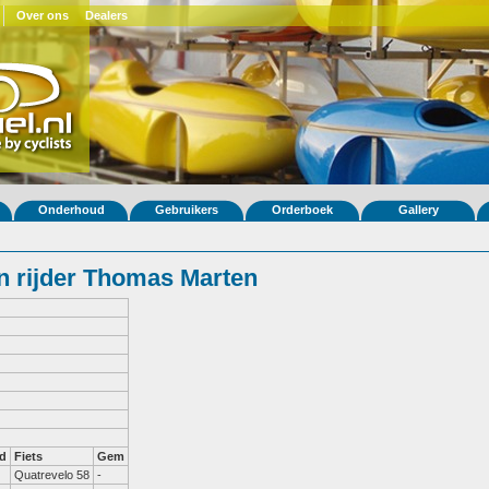
Over ons
Dealers
Onderhoud
Gebruikers
Orderboek
Gallery
 rijder Thomas Marten
d
Fiets
Gem
Quatrevelo 58
-