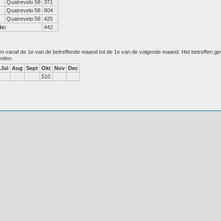
Quatrevelo 58
371
Quatrevelo 58
804
Quatrevelo 58
425
de:
442
den vanaf de 1e van de betreffende maand tot de 1e van de volgende maand. Het betreffen g
anden.
Jul
Aug
Sept
Okt
Nov
Dec
510