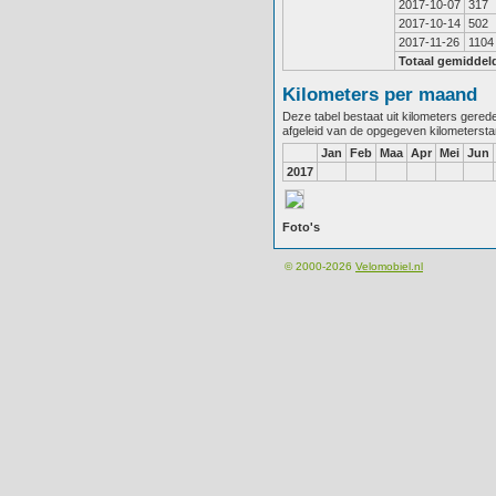
2017-10-07
317
2017-10-14
502
2017-11-26
1104
Totaal gemiddel
Kilometers per maand
Deze tabel bestaat uit kilometers gere
afgeleid van de opgegeven kilometerst
Jan
Feb
Maa
Apr
Mei
Jun
2017
Foto's
© 2000-2026
Velomobiel.nl