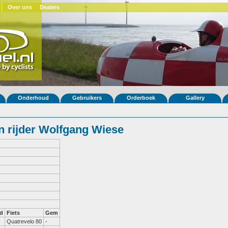
Over ons
Dealers
Onderhoud
Gebruikers
Orderboek
Gallery
 rijder Wolfgang Wiese
d
Fiets
Gem
Quatrevelo 80
-