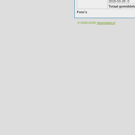
2018-03-28
0
Totaal gemiddel
Foto's
© 2000-2026
Velomobiel.nl