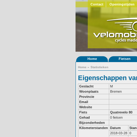
Contact
Openingstijden
Home
Fietsen
Home
»
Statistieken
Eigenschappen van
Geslacht
M
Woonplaats
Bremen
Provincie
Email
Website
Fiets
Quatrevelo 80
Gehad
0 fietsen
Bijzonderheden
Kilometerstanden
Datum
Stan
2018-03-28
0