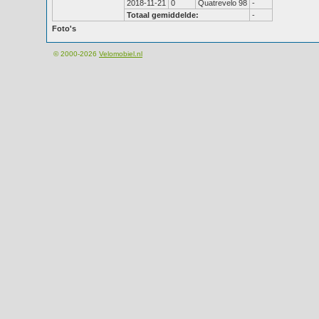
2018-11-21
0
Quatrevelo 98
-
Totaal gemiddelde:
-
Foto's
© 2000-2026
Velomobiel.nl