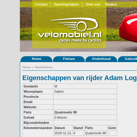
Contact
Openingstijden
Over ons
Dealers
Home
Fietsen
Onderhoud
Gebrui
Home
»
Statistieken
Eigenschappen van rijder Adam Lo
Geslacht
M
Woonplaats
Salem
Provincie
Email
Website
Fiets
Quatrevelo 98
Gehad
0 fietsen
Bijzonderheden
Kilometerstanden
Datum
Stand
Fiets
Gem
2018-11-21
0
Quatrevelo 98
-