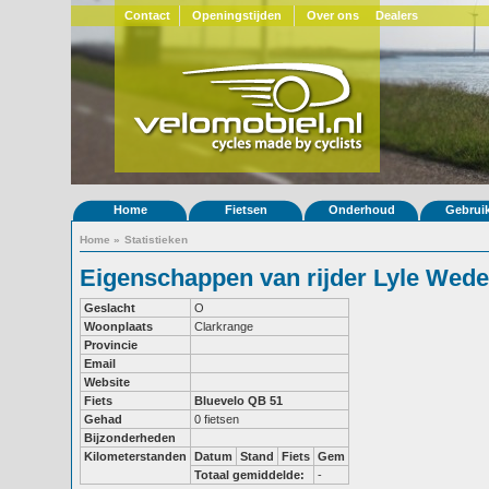
Contact
Openingstijden
Over ons
Dealers
Home
Fietsen
Onderhoud
Gebrui
Home
»
Statistieken
Eigenschappen van rijder Lyle Wede
Geslacht
O
Woonplaats
Clarkrange
Provincie
Email
Website
Fiets
Bluevelo QB 51
Gehad
0 fietsen
Bijzonderheden
Kilometerstanden
Datum
Stand
Fiets
Gem
Totaal gemiddelde:
-