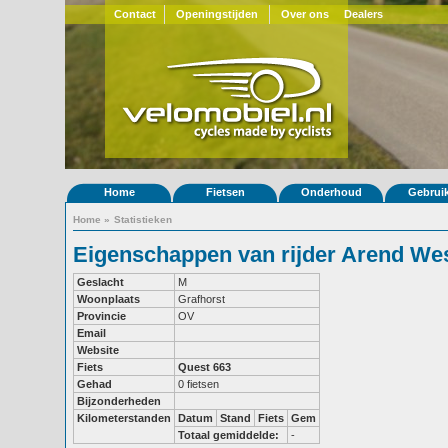
Contact
Openingstijden
Over ons
Dealers
Home
Fietsen
Onderhoud
Gebrui
Home
»
Statistieken
Eigenschappen van rijder Arend Wes
Geslacht
M
Woonplaats
Grafhorst
Provincie
OV
Email
Website
Fiets
Quest 663
Gehad
0 fietsen
Bijzonderheden
Kilometerstanden
Datum
Stand
Fiets
Gem
Totaal gemiddelde:
-