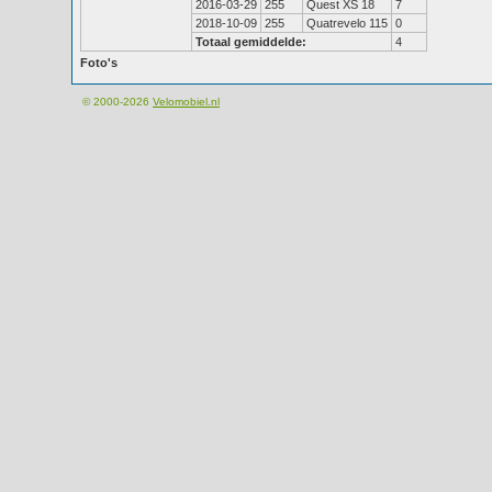
2016-03-29
255
Quest XS 18
7
2018-10-09
255
Quatrevelo 115
0
Totaal gemiddelde:
4
Foto's
© 2000-2026
Velomobiel.nl