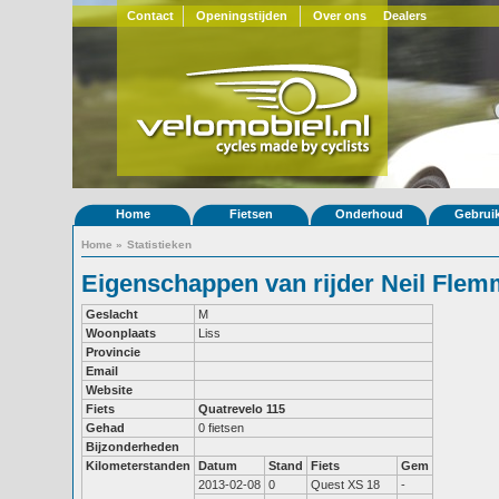
Contact
Openingstijden
Over ons
Dealers
Home
Fietsen
Onderhoud
Gebrui
Home
»
Statistieken
Eigenschappen van rijder Neil Flem
Geslacht
M
Woonplaats
Liss
Provincie
Email
Website
Fiets
Quatrevelo 115
Gehad
0 fietsen
Bijzonderheden
Kilometerstanden
Datum
Stand
Fiets
Gem
2013-02-08
0
Quest XS 18
-