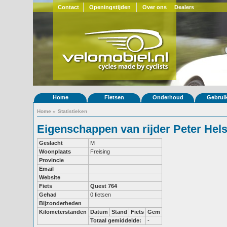
Contact
Openingstijden
Over ons
Dealers
Home
Fietsen
Onderhoud
Gebrui
Home
»
Statistieken
Eigenschappen van rijder Peter Hel
Geslacht
M
Woonplaats
Freising
Provincie
Email
Website
Fiets
Quest 764
Gehad
0 fietsen
Bijzonderheden
Kilometerstanden
Datum
Stand
Fiets
Gem
Totaal gemiddelde:
-