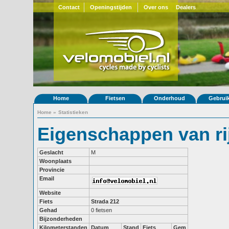
Contact
Openingstijden
Over ons
Dealers
Home
Fietsen
Onderhoud
Gebrui
Home
»
Statistieken
Eigenschappen van r
Geslacht
M
Woonplaats
Provincie
Email
Website
Fiets
Strada 212
Gehad
0 fietsen
Bijzonderheden
Kilometerstanden
Datum
Stand
Fiets
Gem