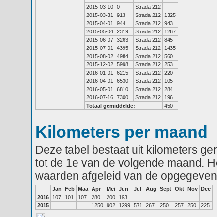
2015-03-10
0
Strada 212
-
2015-03-31
913
Strada 212
1325
2015-04-01
944
Strada 212
943
2015-05-04
2319
Strada 212
1267
2015-06-07
3263
Strada 212
845
2015-07-01
4395
Strada 212
1435
2015-08-02
4984
Strada 212
560
2015-12-02
5998
Strada 212
253
2016-01-01
6215
Strada 212
220
2016-04-01
6530
Strada 212
105
2016-05-01
6810
Strada 212
284
2016-07-16
7300
Strada 212
196
Totaal gemiddelde:
450
Kilometers per maand
Deze tabel bestaat uit kilometers g
tot de 1e van de volgende maand. He
waarden afgeleid van de opgegeven
Jan
Feb
Maa
Apr
Mei
Jun
Jul
Aug
Sept
Okt
Nov
Dec
2016
107
101
107
280
200
193
2015
1250
902
1299
571
267
250
257
250
225