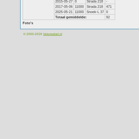
2015-05-27
0
Strada 218
-
2017-05-06
11000
Strada 218
471
2025-05-21
11000
Snoek-L 37
0
Totaal gemiddelde:
92
Foto's
© 2000-2026
Velomobiel.nl