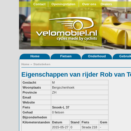
Contact
Openingstijden
Over ons
Dealers
Home
Fietsen
Onderhoud
Gebrui
Home
»
Statistieken
Eigenschappen van rijder Rob van T
Geslacht
M
Woonplaats
Bergschenhoek
Provincie
ZH
Email
Website
Fiets
Snoek-L 37
Gehad
0 fietsen
Bijzonderheden
Kilometerstanden
Datum
Stand
Fiets
Gem
2015-05-27
0
Strada 218
-