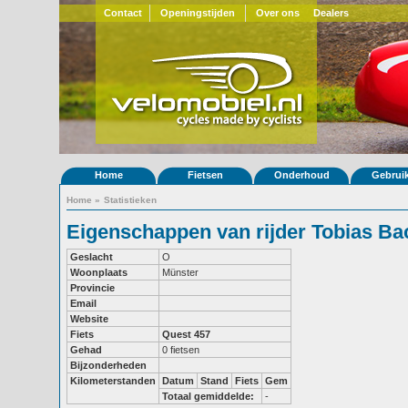
Contact
Openingstijden
Over ons
Dealers
Home
Fietsen
Onderhoud
Gebrui
Home
»
Statistieken
Eigenschappen van rijder Tobias B
Geslacht
O
Woonplaats
Münster
Provincie
Email
Website
Fiets
Quest 457
Gehad
0 fietsen
Bijzonderheden
Kilometerstanden
Datum
Stand
Fiets
Gem
Totaal gemiddelde:
-