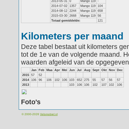
2013-05-31
0
Mango 119
-
2014-07-02
1357
Mango 119
104
2014-08-12
2244
Mango 119
658
2015-03-30
2668
Mango 119
56
Totaal gemiddelde:
121
Kilometers per maand
Deze tabel bestaat uit kilometers g
tot de 1e van de volgende maand. He
waarden afgeleid van de opgegeven
Jan
Feb
Maa
Apr
Mei
Jun
Jul
Aug
Sept
Okt
Nov
Dec
2015
57
52
2014
106
96
106
102
106
103
652
275
55
57
56
57
2013
103
106
106
102
107
102
106
Foto's
© 2000-2026
Velomobiel.nl