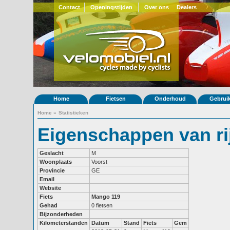
Contact
Openingstijden
Over ons
Dealers
Home
Fietsen
Onderhoud
Gebrui
Home
»
Statistieken
Eigenschappen van r
Geslacht
M
Woonplaats
Voorst
Provincie
GE
Email
Website
Fiets
Mango 119
Gehad
0 fietsen
Bijzonderheden
Kilometerstanden
Datum
Stand
Fiets
Gem