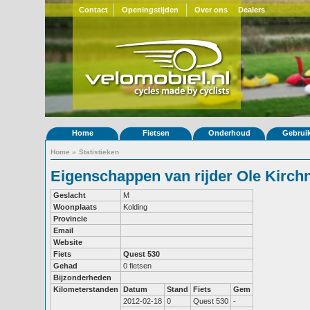
Contact
Openingstijden
Over ons
Dealers
Home
Fietsen
Onderhoud
Gebrui
Home
»
Statistieken
Eigenschappen van rijder Ole Kirch
Geslacht
M
Woonplaats
Kolding
Provincie
Email
Website
Fiets
Quest 530
Gehad
0 fietsen
Bijzonderheden
Kilometerstanden
Datum
Stand
Fiets
Gem
2012-02-18
0
Quest 530
-