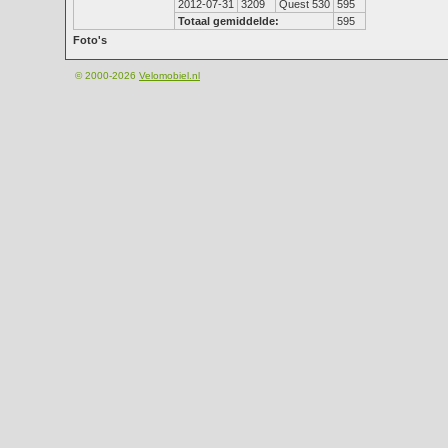
2012-07-31
3209
Quest 530
595
Totaal gemiddelde:
595
Foto's
© 2000-2026
Velomobiel.nl