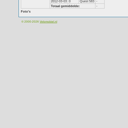
2012-03-03
0
Quest 583
-
Totaal gemiddelde:
-
Foto's
© 2000-2026
Velomobiel.nl