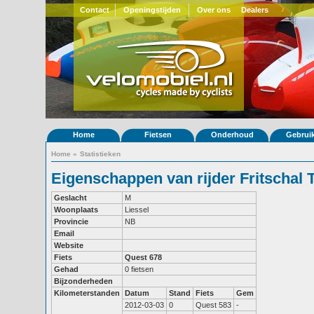
Contact
Openingstijden
Over ons
Dealers
Home
Fietsen
Onderhoud
Gebrui
Home
»
Statistieken
Eigenschappen van rijder Fritschal 
Geslacht
M
Woonplaats
Liessel
Provincie
NB
Email
Website
Fiets
Quest 678
Gehad
0 fietsen
Bijzonderheden
Kilometerstanden
Datum
Stand
Fiets
Gem
2012-03-03
0
Quest 583
-