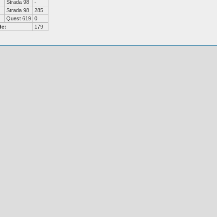
Strada 98
-
Strada 98
285
Quest 619
0
de:
179