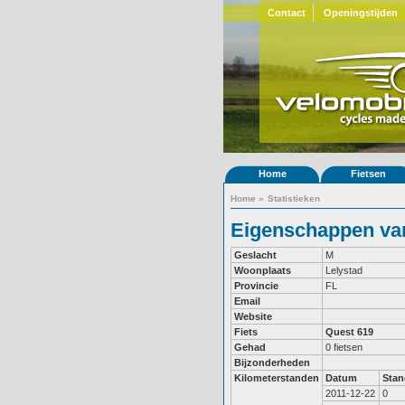
Contact
Openingstijden
Home
Fietsen
Home
»
Statistieken
Eigenschappen van
Geslacht
M
Woonplaats
Lelystad
Provincie
FL
Email
Website
Fiets
Quest 619
Gehad
0 fietsen
Bijzonderheden
Kilometerstanden
Datum
Stan
2011-12-22
0