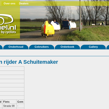
Over ons
Dealers
Onderhoud
Gebruikers
Orderboek
Gallery
 rijder A Schuitemaker
d
Fiets
Gem
Strada 98
-