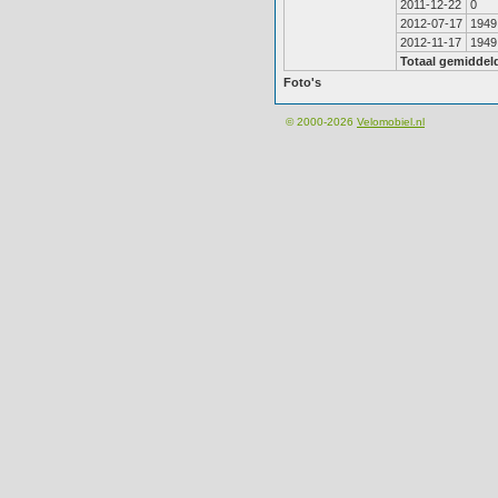
2011-12-22
0
2012-07-17
1949
2012-11-17
1949
Totaal gemiddel
Foto's
© 2000-2026
Velomobiel.nl