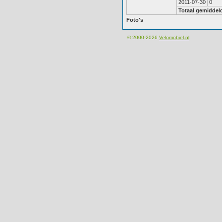
2011-07-30
0
Totaal gemiddel
Foto's
© 2000-2026
Velomobiel.nl