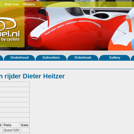
Over ons
Dealers
Onderhoud
Gebruikers
Orderboek
Gallery
rijder Dieter Heitzer
d
Fiets
Gem
Quest 528
-