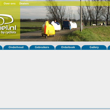
Over ons
Dealers
Onderhoud
Gebruikers
Orderboek
Gallery
fiets Snoek-L 0 (order)
NL)