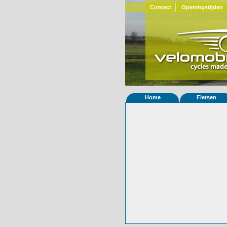
Contact
Openingstijden
Home
Fietsen
Home
»
Statistieken
Eigenschappen van 
© 2000-2026
Velomobiel.nl
Variant
Carbon
Besteldatum
14-04-2026
Afleverdatum
ooit
RAL
Eigenaar
Marinus van Dijk
(
Bijzonderheden