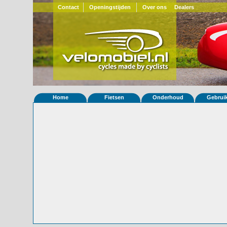
Contact
Openingstijden
Over ons
Dealers
Home
Fietsen
Onderhoud
Gebrui
Home
»
Statistieken
Eigenschappen van fiets Snoek 80 (
© 2000-2026
Velomobiel.nl
Variant
Carbon
Besteldatum
21-08-2025
Afleverdatum
ooit
RAL
Eigenaar
Arthur Bennebroek
(NL)
Bijzonderheden