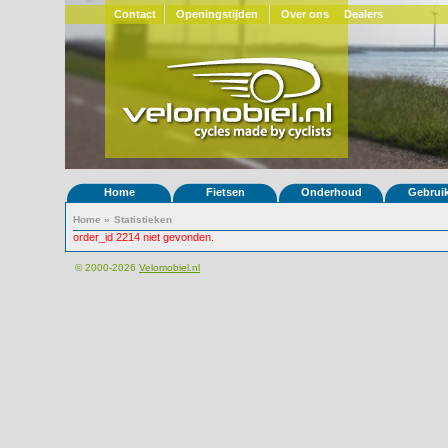
Contact
Openingstijden
Over ons
Dealers
Home
Fietsen
Onderhoud
Gebrui
Home
»
Statistieken
order_id 2214 niet gevonden.
© 2000-2026
Velomobiel.nl