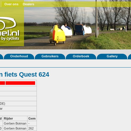
Over ons
Dealers
Onderhoud
Gebruikers
Orderboek
Gallery
 fiets Quest 624
DE)
ar
d
Rijder
Gem
Gerben Botman
-
0
Gerben Botman
262