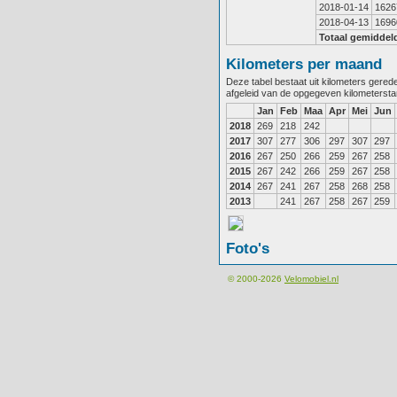
2018-01-14
1626
2018-04-13
1696
Totaal gemiddel
Kilometers per maand
Deze tabel bestaat uit kilometers gere
afgeleid van de opgegeven kilometerst
Jan
Feb
Maa
Apr
Mei
Jun
2018
269
218
242
2017
307
277
306
297
307
297
2016
267
250
266
259
267
258
2015
267
242
266
259
267
258
2014
267
241
267
258
268
258
2013
241
267
258
267
259
Foto's
© 2000-2026
Velomobiel.nl