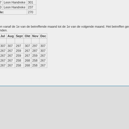
7
Leon Handreke
301
0
Leon Handreke
237
de:
270
den vanaf de 1e van de betreffende maand tot de 1e van de volgende maand. Het betreffen g
anden.
Jul
Aug
Sept
Okt
Nov
Dec
307
307
297
307
297
307
267
267
259
267
287
307
267
267
259
267
259
267
267
267
258
268
258
267
267
267
258
268
258
267