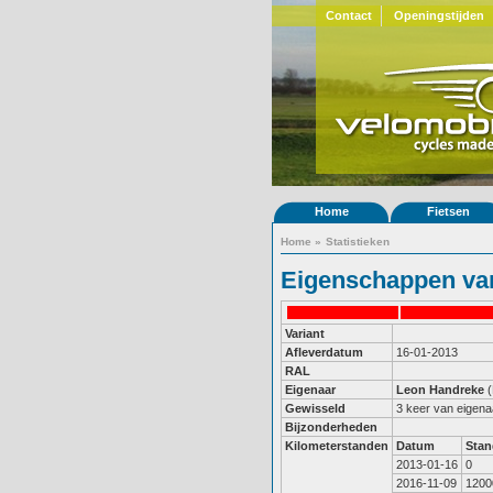
Contact
Openingstijden
Home
Fietsen
Home
»
Statistieken
Eigenschappen van
Variant
Afleverdatum
16-01-2013
RAL
Eigenaar
Leon Handreke
(
Gewisseld
3 keer van eigena
Bijzonderheden
Kilometerstanden
Datum
Stan
2013-01-16
0
2016-11-09
1200