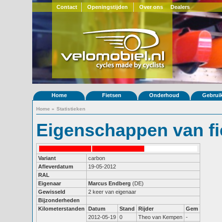
Contact
Openingstijden
Over ons
Dealers
Home
Fietsen
Onderhoud
Gebrui
Home
»
Statistieken
Eigenschappen van fi
Variant
carbon
Afleverdatum
19-05-2012
RAL
Eigenaar
Marcus Endberg
(DE)
Gewisseld
2 keer van eigenaar
Bijzonderheden
Kilometerstanden
Datum
Stand
Rijder
Gem
2012-05-19
0
Theo van Kempen
-