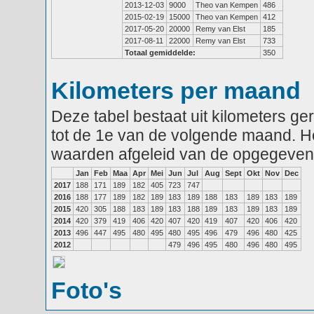
2013-12-03
9000
Theo van Kempen
486
2015-02-19
15000
Theo van Kempen
412
2017-05-20
20000
Remy van Elst
185
2017-08-11
22000
Remy van Elst
733
Totaal gemiddelde:
350
Kilometers per maand
Deze tabel bestaat uit kilometers g
tot de 1e van de volgende maand. He
waarden afgeleid van de opgegeven
Jan
Feb
Maa
Apr
Mei
Jun
Jul
Aug
Sept
Okt
Nov
Dec
2017
188
171
189
182
405
723
747
2016
188
177
189
182
189
183
189
188
183
189
183
189
2015
420
305
188
183
189
183
188
189
183
189
183
189
2014
420
379
419
406
420
407
420
419
407
420
406
420
2013
496
447
495
480
495
480
495
496
479
496
480
425
2012
479
496
495
480
496
480
495
Foto's