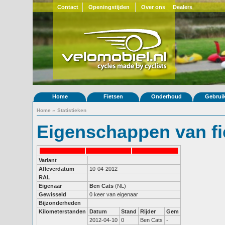
Contact
Openingstijden
Over ons
Dealers
Home
Fietsen
Onderhoud
Gebrui
Home
»
Statistieken
Eigenschappen van fi
Variant
Afleverdatum
10-04-2012
RAL
Eigenaar
Ben Cats
(NL)
Gewisseld
0 keer van eigenaar
Bijzonderheden
Kilometerstanden
Datum
Stand
Rijder
Gem
2012-04-10
0
Ben Cats
-