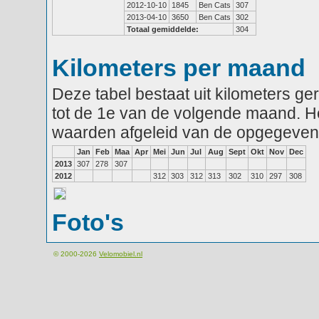
2012-10-10
1845
Ben Cats
307
2013-04-10
3650
Ben Cats
302
Totaal gemiddelde:
304
Kilometers per maand
Deze tabel bestaat uit kilometers g
tot de 1e van de volgende maand. He
waarden afgeleid van de opgegeven
Jan
Feb
Maa
Apr
Mei
Jun
Jul
Aug
Sept
Okt
Nov
Dec
2013
307
278
307
2012
312
303
312
313
302
310
297
308
Foto's
© 2000-2026
Velomobiel.nl