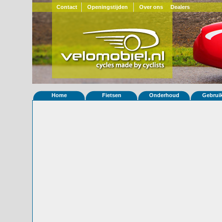
Contact
Openingstijden
Over ons
Dealers
Home
Fietsen
Onderhoud
Gebrui
Home
»
Statistieken
Eigenschappen van fiets Quest 588
Foto's
© 2000-2026
Velomobiel.nl
Variant
Afleverdatum
06-04-2012
RAL
Eigenaar
CyclesJV-Fenioux
(F)
Gewisseld
0 keer van eigenaar
Bijzonderheden