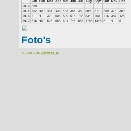
Jan
Feb
Maa
Apr
Mei
Jun
Jul
Aug
Sept
Okt
Nov
Dec
2015
389
2014
452
409
451
438
453
384
389
389
377
389
376
389
2013
4
4
320
503
520
513
735
534
460
416
387
428
2012
516
482
525
553
691
743
858
1785
1348
5
4
5
Foto's
© 2000-2026
Velomobiel.nl