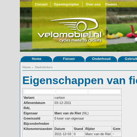
Contact
Openingstijden
Over ons
Dealers
Home
Fietsen
Onderhoud
Gebrui
Home
»
Statistieken
Eigenschappen van fi
Variant
carbon
Afleverdatum
03-12-2011
RAL
Eigenaar
Marc van de Riet
(NL)
Gewisseld
0 keer van eigenaar
Bijzonderheden
Kilometerstanden
Datum
Stand
Rijder
Gem
2011-12-03
0
Marc van de Riet
-