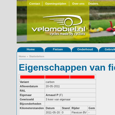
Contact
Openingstijden
Over ons
Dealers
Home
Fietsen
Onderhoud
Gebrui
Home
»
Statistieken
Eigenschappen van fi
Variant
carbon
Afleverdatum
20-05-2011
RAL
Eigenaar
Arnaud P
(F)
Gewisseld
3 keer van eigenaar
Bijzonderheden
Kilometerstanden
Datum
Stand
Rijder
Gem
2011-05-20
0
Flexicon BV
-