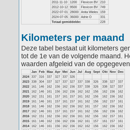
2011-11-10
1200
Flexicon BV
210
2012-10-12
9500
Flexicon BV
749
2022-07-01
28000
Anita Wieles
159
2024-07-05
36000
Adrie O
331
Totaal gemiddelde:
228
Kilometers per maand
Deze tabel bestaat uit kilometers g
tot de 1e van de volgende maand. He
waarden afgeleid van de opgegeven
Jan
Feb
Maa
Apr
Mei
Jun
Jul
Aug
Sept
Okt
Nov
Dec
2024
337
316
337
327
337
326
2023
338
304
337
327
337
327
337
338
326
338
327
337
2022
161
146
162
156
162
156
337
338
326
338
327
337
2021
162
146
161
156
162
156
162
162
156
162
156
162
2020
162
151
161
157
161
157
161
162
156
162
156
162
2019
161
146
161
157
161
157
161
162
156
162
157
161
2018
161
146
162
156
162
156
162
161
157
162
156
162
2017
162
146
161
157
161
157
161
162
156
162
156
162
2016
162
151
162
156
162
156
161
162
156
162
157
161
2015
161
146
162
156
162
156
162
161
157
161
157
161
2014
162
146
161
156
162
156
162
162
156
162
156
162