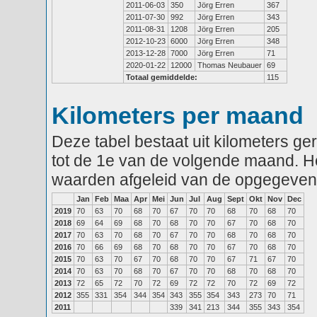
2011-06-03
350
Jörg Erren
367
2011-07-30
992
Jörg Erren
343
2011-08-31
1208
Jörg Erren
205
2012-10-23
6000
Jörg Erren
348
2013-12-28
7000
Jörg Erren
71
2020-01-22
12000
Thomas Neubauer
69
Totaal gemiddelde:
115
Kilometers per maand
Deze tabel bestaat uit kilometers g
tot de 1e van de volgende maand. He
waarden afgeleid van de opgegeven
Jan
Feb
Maa
Apr
Mei
Jun
Jul
Aug
Sept
Okt
Nov
Dec
2019
70
63
70
68
70
67
70
70
68
70
68
70
2018
69
64
69
68
70
68
70
70
67
70
68
70
2017
70
63
70
68
70
67
70
70
68
70
68
70
2016
70
66
69
68
70
68
70
70
67
70
68
70
2015
70
63
70
67
70
68
70
70
67
71
67
70
2014
70
63
70
68
70
67
70
70
68
70
68
70
2013
72
65
72
70
72
69
72
72
70
72
69
72
2012
355
331
354
344
354
343
355
354
343
273
70
71
2011
339
341
213
344
355
343
354