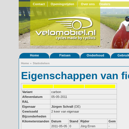
Contact
Openingstijden
Over ons
Dealers
Home
Fietsen
Onderhoud
Gebrui
Home
»
Statistieken
Eigenschappen van fi
Variant
carbon
Afleverdatum
05-05-2011
RAL
Eigenaar
Jürgen Schrall
(DE)
Gewisseld
2 keer van eigenaar
Bijzonderheden
Kilometerstanden
Datum
Stand
Rijder
Gem
2011-05-05
0
Jörg Erren
-